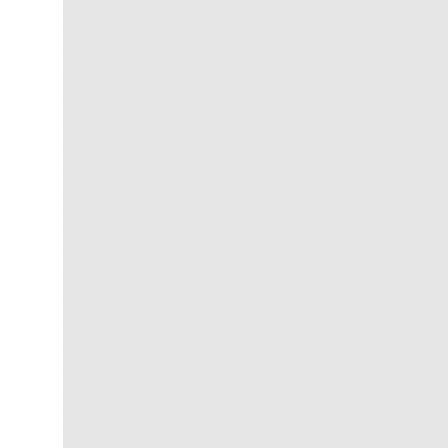
Navio ao Sol
R$
250,00
R$
25,00