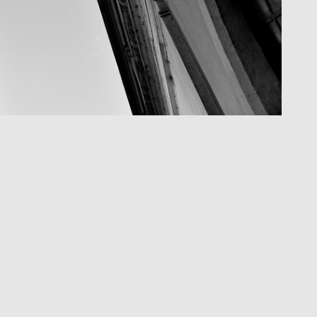
Textura II
R$
250,00
R$
25,00