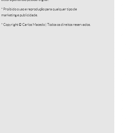
* Proíbido o uso e reprodução para qualquer tipo de
marketing e publicidade.
* Copyright © Carlos Macedo | Todos os direitos reservados.
Textura I
R$
250,00
R$
25,00