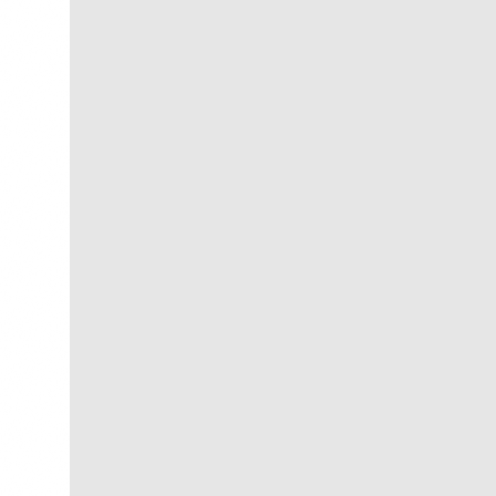
Guanabara
R$
300,00
R$
30,00