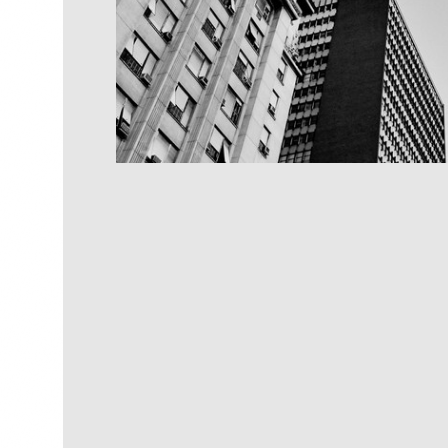
Textura III
R$
250,00
R$
25,00