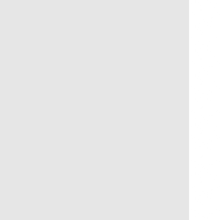
Navegar é Preciso
R$
250,00
R$
25,00