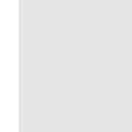
Iha de Paquetá
R$
300,00
R$
30,00