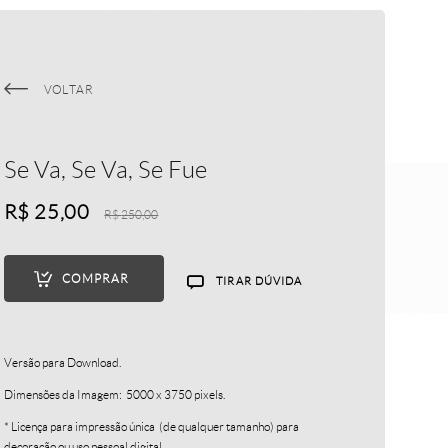
publicação
bio | contato
VOLTAR
Se Va, Se Va, Se Fue
R$
25,00
R$
250,00
ais
COMPRAR
TIRAR DÚVIDA
Versão para Download.
Dimensões da Imagem: 5000 x 3750 pixels.
* Licença para impressão única (de qualquer tamanho) para
decoração ou uso pessoal digital.