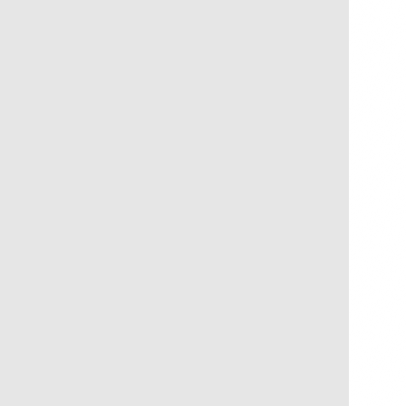
Flor de Bergamoteira
R$
250,00
R$
25,00