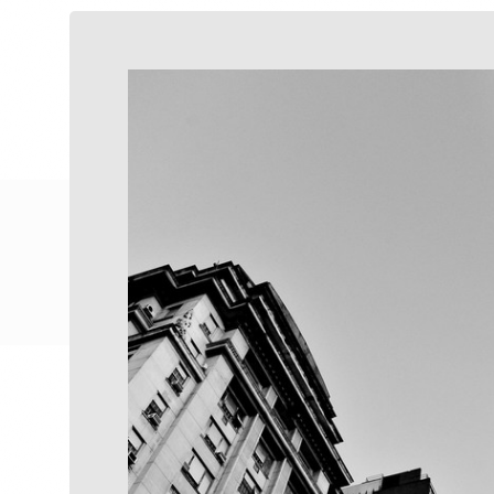
histórias
poéticas
To