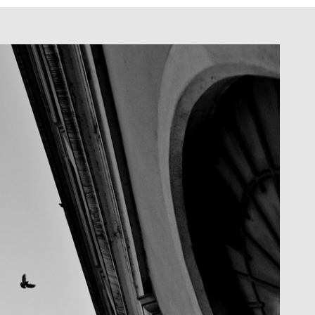
jornalismo
retratos
dos
Fotopoesia
P&B
Paisagem
Decoração
Pessoas
Anim