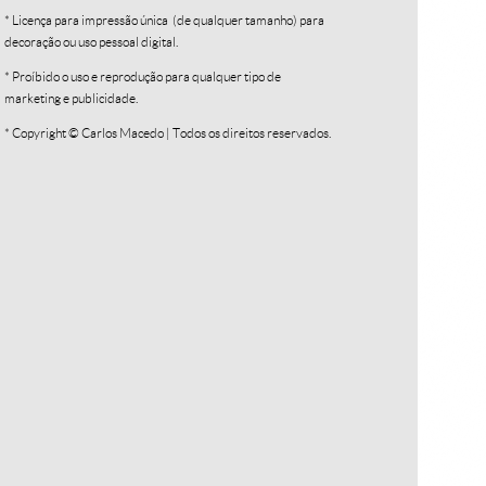
* Licença para impressão única (de qualquer tamanho) para
decoração ou uso pessoal digital.
* Proíbido o uso e reprodução para qualquer tipo de
marketing e publicidade.
* Copyright © Carlos Macedo | Todos os direitos reservados.
Textura I
R$
250,00
R$
25,00