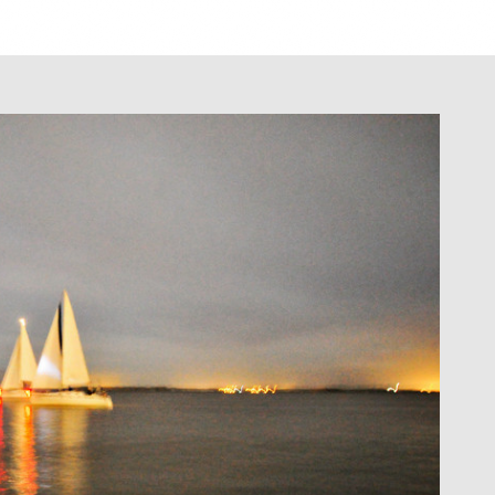
jornalismo
retratos
dos
Fotopoesia
P&B
Paisagem
Decoração
Pessoas
Anim