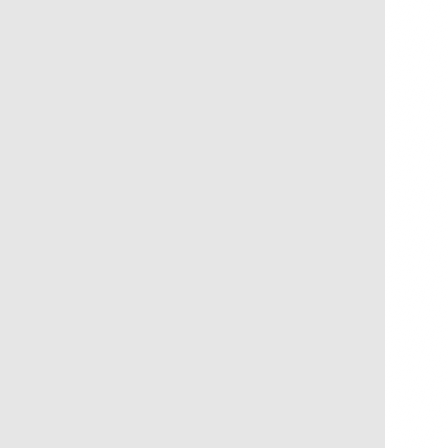
Navegar é Preciso
R$
250,00
R$
25,00