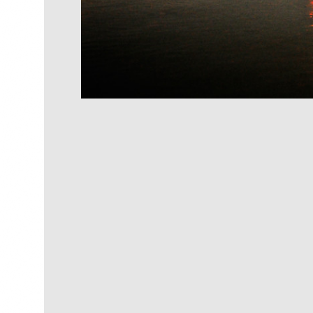
Textura III
R$
250,00
R$
25,00