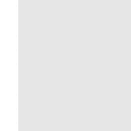
Guanabara
R$
300,00
R$
30,00