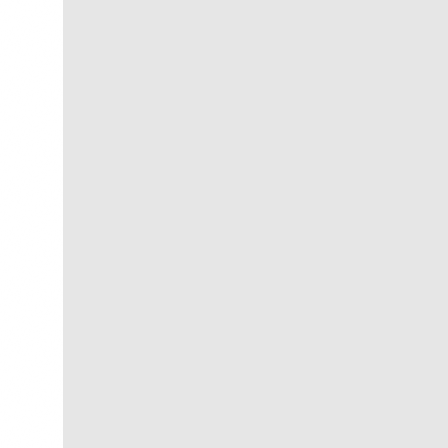
Navio ao Sol
R$
250,00
R$
25,00