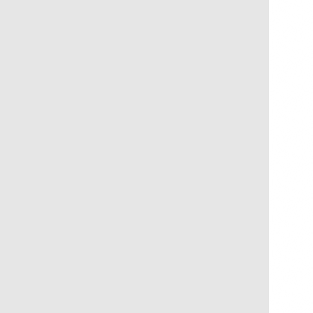
Flor de Bergamoteira
R$
250,00
R$
25,00