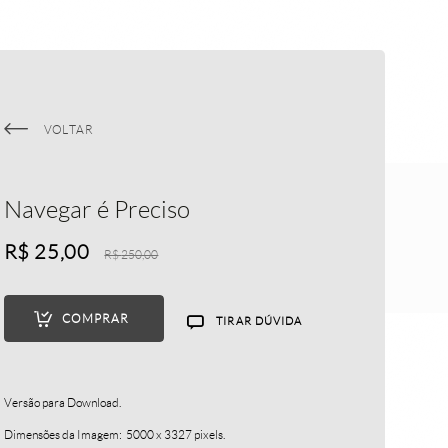
publicação
bio | contato
VOLTAR
Navegar é Preciso
ais
R$
25,00
R$
250,00
COMPRAR
TIRAR DÚVIDA
Versão para Download.
Dimensões da Imagem: 5000 x 3327 pixels.