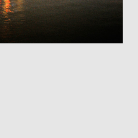
Textura II
R$
250,00
R$
25,00