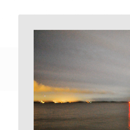
histórias
poéticas
To