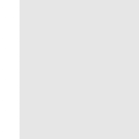
Iha de Paquetá
R$
300,00
R$
30,00