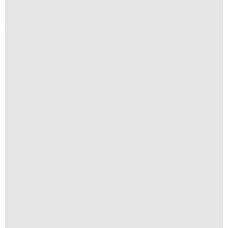
Navegar é Preciso
R$
250,00
R$
25,00