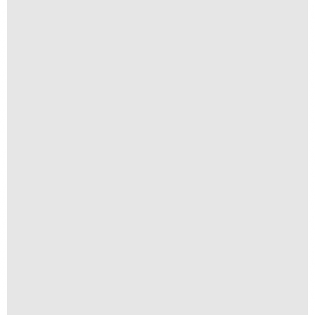
Flor de Bergamoteira
R$
250,00
R$
25,00