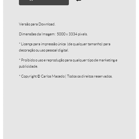
Versão para Download.
Dimensões da Imagem: 5000 x 3334 pixels.
* Licença para impressão única (de qualquer tamanho) para
decoração ou uso pessoal digital.
Textura III
R$
250,00
* Proíbido o uso e reprodução para qualquer tipo de marketing e
publicidade.
R$
25,00
* Copyright © Carlos Macedo | Todos os direitos reservados.