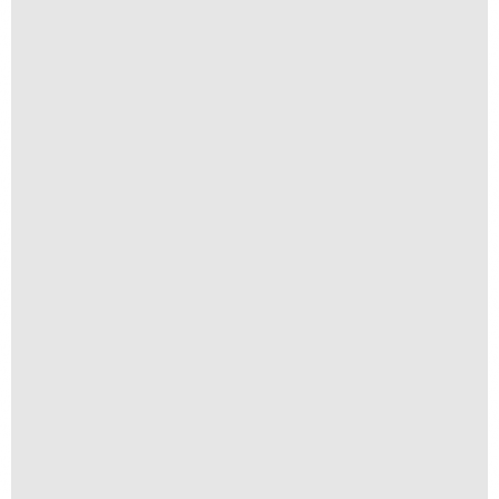
Navegar é Preciso
R$
250,00
R$
25,00