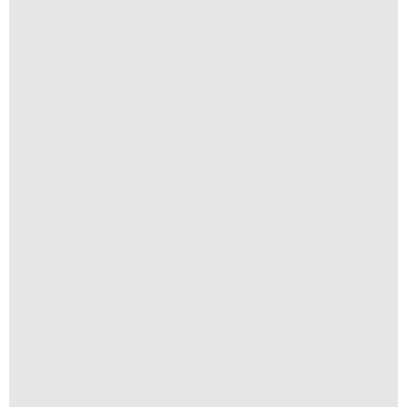
Lago Guaíba
R$
250,00
R$
25,00