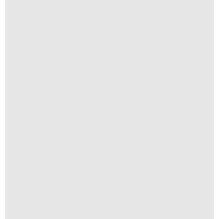
Guanabara
R$
300,00
R$
30,00