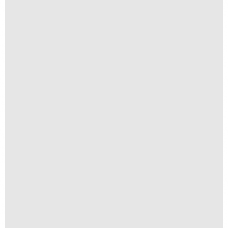
Textura II
R$
250,00
R$
25,00