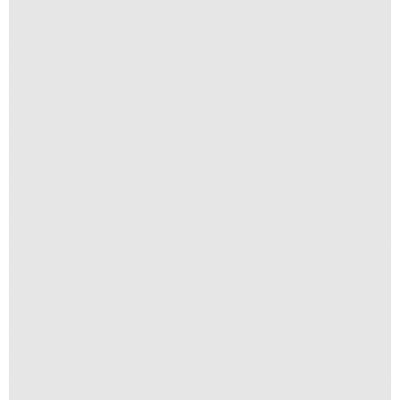
Navegar é Preciso
R$
250,00
R$
25,00