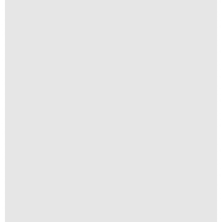
Textura II
R$
250,00
R$
25,00