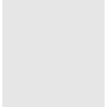
Lago Guaíba
R$
250,00
R$
25,00