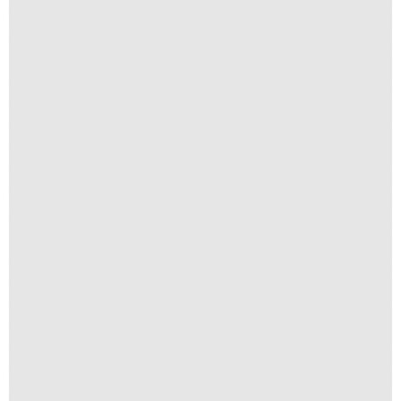
Flor de Bergamoteira
R$
250,00
R$
25,00