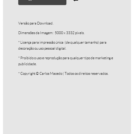
Versão para Download.
Dimensões da Imagem: 5000 x 3332 pixels.
* Licença para impressão única (de qualquer tamanho) para
decoração ou uso pessoal digital.
Textura III
R$
250,00
* Proíbido o uso e reprodução para qualquer tipo de marketing e
publicidade.
R$
25,00
* Copyright © Carlos Macedo | Todos os direitos reservados.