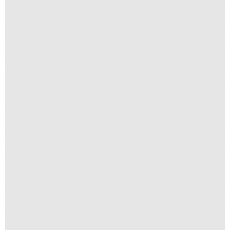
Guanabara
R$
300,00
R$
30,00