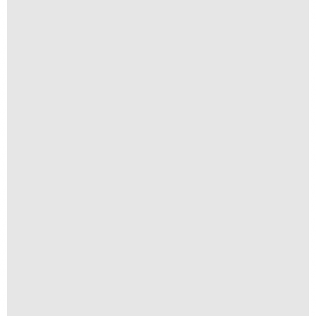
Navegar é Preciso
R$
250,00
R$
25,00