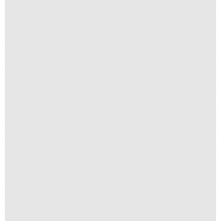
Navegar é Preciso
R$
250,00
R$
25,00