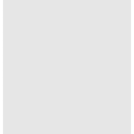
Flor de Bergamoteira
R$
250,00
R$
25,00