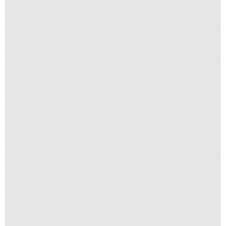
Guanabara
R$
300,00
R$
30,00