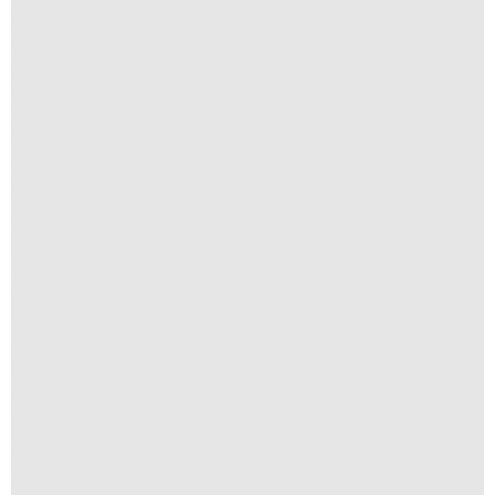
Navegar é Preciso
R$
250,00
R$
25,00