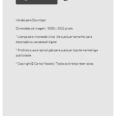
Versão para Download.
Dimensões da Imagem: 5000 x 3332 pixels.
* Licença para impressão única (de qualquer tamanho) para
decoração ou uso pessoal digital.
Textura III
R$
250,00
* Proíbido o uso e reprodução para qualquer tipo de marketing e
publicidade.
R$
25,00
* Copyright © Carlos Macedo | Todos os direitos reservados.