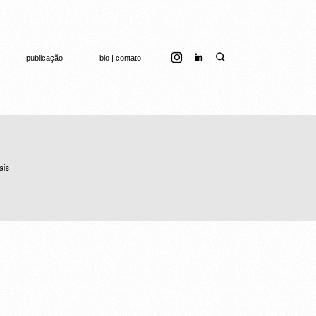
publicação
bio | contato
ais