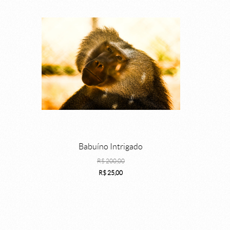
Babuíno Intrigado
R$
200,00
R$
25,00