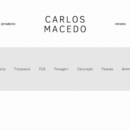
jornalismo
retratos
dos
Fotopoesia
P&B
Paisagem
Decoração
Pessoas
Anim