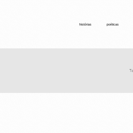
histórias
poéticas
To