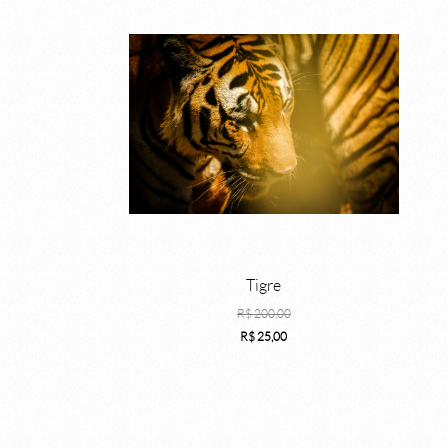
Tigre
R$
200,00
R$
25,00