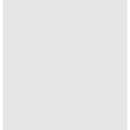
Guanabara
R$
300,00
R$
30,00