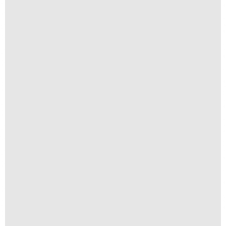
Navegar é Preciso
R$
250,00
R$
25,00