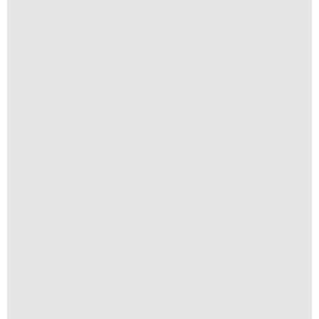
Flor de Bergamoteira
R$
250,00
R$
25,00