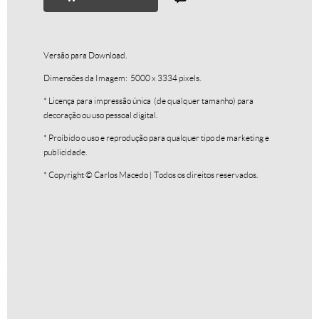
Versão para Download.
Dimensões da Imagem: 5000 x 3334 pixels.
* Licença para impressão única (de qualquer tamanho) para
decoração ou uso pessoal digital.
Textura III
R$
250,00
* Proíbido o uso e reprodução para qualquer tipo de marketing e
publicidade.
R$
25,00
* Copyright © Carlos Macedo | Todos os direitos reservados.