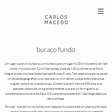
buraco fundo
Um lugar que é um buraco ou um buraco que é um lugar? A 20 km do centro de Vale
Verde, município com 3,2 mil habitantes, distante 130 quilômetros de Porto
Alegre, existe uma localidade chamada Buraco Fundo. Tem esse nome por causa de
um acidente geográfico, uma voçoroca, um mini cânion, uma grante cratera que
ninguém sabe dizer quando surgiu. Contam que tem mais de 500 anos, que
apareceu depois de uma grande enchente, que era um formigueiro, ou
simplesmente uma obra de Deus. O buraco sempre esteve ali. Não há geração que
não o conheça.
Do local - que tem um quilombo, a princesa do município e até um poema premiado
- ecoam histórias profundas, lembranças do passado e estigmas do presente.